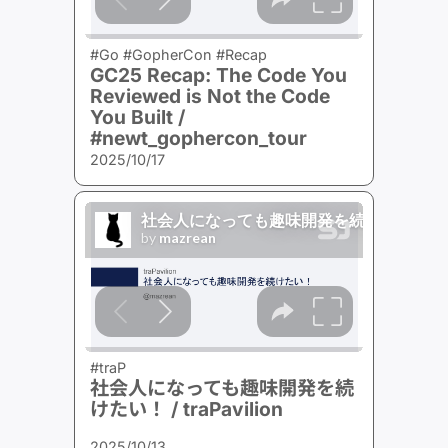
#Go #GopherCon #Recap
GC25 Recap: The Code You
Reviewed is Not the Code
You Built /
#newt_gophercon_tour
2025/10/17
#traP
社会人になっても趣味開発を続
けたい！ / traPavilion
2025/10/13