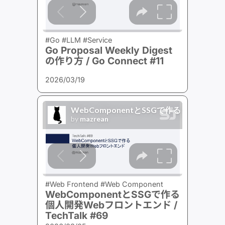
#Go #LLM #Service
Go Proposal Weekly Digest
の作り方 / Go Connect #11
2026/03/19
#Web Frontend #Web Component
WebComponentとSSGで作る
個人開発Webフロントエンド /
TechTalk #69