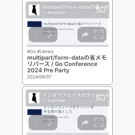
#Go #Library
multipart/form-dataの省メモ
リパース / Go Conference
2024 Pre Party
2024/06/07