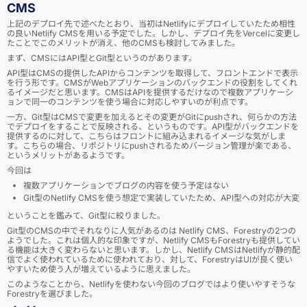
CMS
上記のデプロイ先で述べたとおり、当初はNetlifyにデプロイしていたため相性
の良いNetlify CMSを用いる予定でした。しかし、デプロイ先をVercelに変更し
たことでこのメリットが消え、他のCMSも検討してみました。
まず、CMSにはAPI型とGit型というのがあります。
API型はCMSの提供したAPIからコンテンツを取得して、フロントエンドで表示
を行う形です。CMSがWebアプリケーションのバックエンドの役割をしてくれ
るイメージだと思います。CMSはAPIを提供するだけなので複数アプリケーシ
ョンで同一のコンテンツを使う場合に対応しやすいのが利点です。
一方、Git型はCMSで変更を加えるとその変更がGitにpushされ、何らかの方法
でデプロイをすることで反映される、というものです。API型がバックエンドを
提供するのに対して、こちらはフロントに組み込まれるイメージな気がしま
す。こちらの場合、リポジトリにpushされるためバージョン管理が楽である、
というメリットがあるようです。
今回は
複数アプリケーションでブログの内容を使う予定はない
Git型のNetlify CMSを使う想定で実装していたため、API型への対応が大変
ということを鑑みて、Git型に絞りました。
Git型のCMSの中でそれなりに人気があるのは Netlify CMS、Forestryの2つの
ようでした。これは個人的な印象ですが、Netlify CMSもForestryも提供してい
る機能は大きく変わらないと思います。しかし、Netlify CMSはNetlifyが静的配
信でよく使われているために使われており、対して、ForestryはUIが良く使い
やすいため使う人が増えているように思えました。
このようなことから、Netlifyを使わない今回のブログではより使いやすそうな
Forestryを選びました。