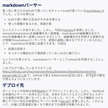
markdownパーサー
真っ先に考えたのはtraPで使っているチャットtraQが使っている
markdown-it
でした。こちらを使えば
traQで使い慣れた記法がそのまま使える
使った経験があるため、実装が楽
というメリットがありました。しかし、今回は
remark
を使用しました。
remarkはmarkdownを抽象構文木へ変換後、markdownの抽象構文木から
htmlの抽象構文木へ変換しhtmlとするという、抽象構文木を利用する変換方法
が特徴のmarkdownパーサーです。変換の過程に様々なプラグインを入れるこ
とで markdownを容易に拡張できます。今回は
拡張の容易さ
せっかくの機会なので普段使っていないものに触りたい
という2つの考えから、markdownパーサーとしてremarkを利用することにし
ました。
このブログで指しているプラグインは
https://github.com/mazrean/portfolio2/blob/eec04ee40b/parser/md-
\KaTeX
K
T
X
parser.ts#L13-L18
で、GitHubで使えるMarkdown記法に加え、
や脚注
A
E
が使えるようになっています。
デプロイ先
ポートフォリオ自体は当初
Netlify
にデプロイしていました。しかし、Netlifyは
日本国内にサーバーを持たないため、日本からのリクエストに対するレスポン
スの速度が非常に遅くなってしまっていました。そこで、ブログ機能をつける
際にデプロイ先を日本国内にサーバーを持つ
Vercel
に変更しました。これによ
って、大幅に応答速度が速くなり表示までの速度が改善されました。