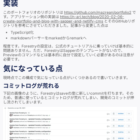
実装
このポートフォリオのリポジトリは
https://github.com/mazrean/portfolio2
で
す。アプリケーション側の実装は
https://n-ari.tech/blog/2020-02-06-
create-portfolio-and-blog-with-sapper-and-netlify-cms
とそのGitHubリポ
ジトリを参考にさせていただきました。記事から変更した点は
TypeScript化
markdownパーサーをmarkedからremarkへ
程度です。Forestryの設定は、公式のチュートリアルに乗っていけば基本的に
問題ありません。ただ、ForestryはSapperのテンプレートがないので、
Previewのコマンドなどは基本的に自分で設定していく必要があるのは注意が
必要です。
気になっている点
現時点でこの構成で気になっている点がいくつかあるので書いていきます。
コミットログが荒れる
下記の画像のように、Forestryはsaveの度に新しいcommitを打ちます。その
ため、普通に使っているとコミットログが荒れてしまい、開発のコミットが押
し流されてしまいます。