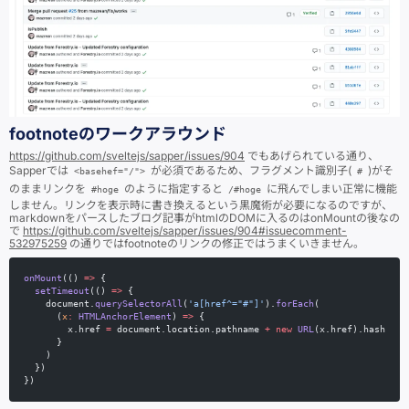
footnoteのワークアラウンド
https://github.com/sveltejs/sapper/issues/904
でもあげられている通り、
Sapperでは
が必須であるため、フラグメント識別子(
)がそ
<basehef="/">
#
のままリンクを
のように指定すると
に飛んでしまい正常に機能
#hoge
/#hoge
しません。リンクを表示時に書き換えるという黒魔術が必要になるのですが、
markdownをパースしたブログ記事がhtmlのDOMに入るのはonMountの後なの
で
https://github.com/sveltejs/sapper/issues/904#issuecomment-
532975259
の通りではfootnoteのリンクの修正ではうまくいきません。
onMount
(() 
=>
 {
  setTimeout
(() 
=>
 {
    document.
querySelectorAll
(
'a[href^="#"]'
).
forEach
(
      (
x
:
 HTMLAnchorElement
) 
=>
 {
        x.href 
=
 document.location.pathname 
+
 new
 URL
(x.href).hash
      }
    )
  })
})